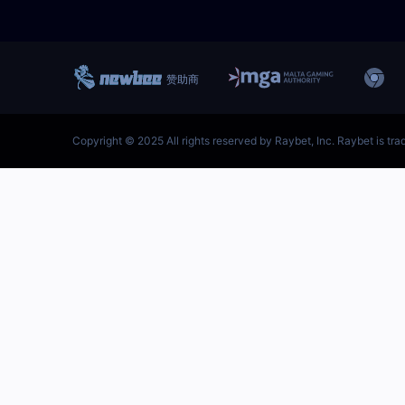
跳
至
内
容