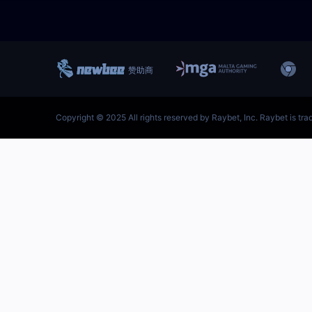
跳
至
内
容